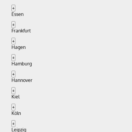
+
Essen
+
Frankfurt
+
Hagen
+
Hamburg
+
Hannover
+
Kiel
+
Köln
+
Leipzig