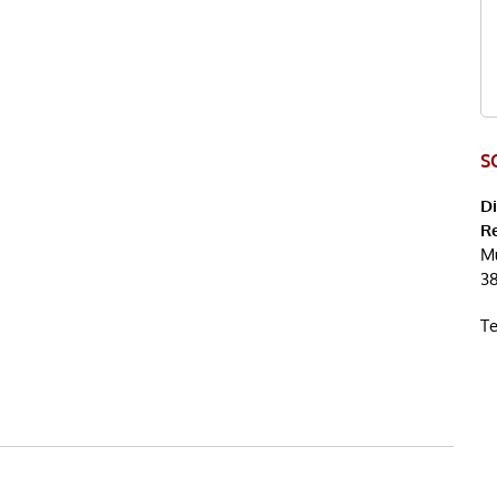
S
D
R
Mü
3
Te