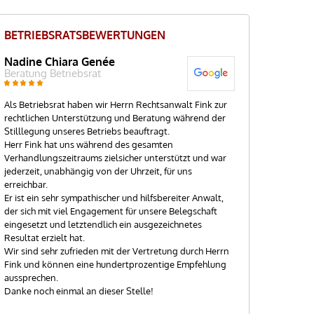
BETRIEBSRATSBEWERTUNGEN
Nadine Chiara Genée
Stefanie
Beratung Betriebsrat
Schulung
Als Betriebsrat haben wir Herrn Rechtsanwalt Fink zur
Wir sind ein noch
rechtlichen Unterstützung und Beratung während der
Betriebsrat (9 Mi
Stilllegung unseres Betriebs beauftragt.
effizienten Mögli
Herr Fink hat uns während des gesamten
Minimum an Basis
Verhandlungszeitraums zielsicher unterstützt und war
bekommen. Gepaar
jederzeit, unabhängig von der Uhrzeit, für uns
lösen möchten.
erreichbar.
Tim Fink hat uns 
Er ist ein sehr sympathischer und hilfsbereiter Anwalt,
Std.) in dem er un
der sich mit viel Engagement für unsere Belegschaft
Paragrafen des B
eingesetzt und letztendlich ein ausgezeichnetes
gibt.
Resultat erzielt hat.
Wir sind nach die
Wir sind sehr zufrieden mit der Vertretung durch Herrn
Betriebsrat-Welt 
Fink und können eine hundertprozentige Empfehlung
können und wie w
aussprechen.
werden.
Danke noch einmal an dieser Stelle!
Das Training war 
zugeschnitten un