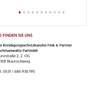
verständlich.
Vielen Dank für d
Training. Wir wer
wiedertreffen.
O FINDEN SIE UNS
ie Kündigungsschutzkanzlei Fink & Partner
echtsanwälte PartmbB
nzstraße 2, 2. OG
8100 Braunschweig
l:
0531 / 680 930 190