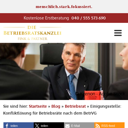
menschlich.stark.fokussiert.
040 / 555 573 690
© Kzenon - Adobe Stock
Sie sind hier:
Startseite
»
Blog
»
Betriebsrat
»
Einigungsstelle:
Konfliktlösung für Betriebsräte nach dem BetrVG
teilen
teilen
E-Mail
RSS-feed