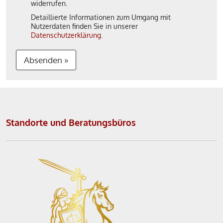
widerrufen.
Detaillierte Informationen zum Umgang mit
Nutzerdaten finden Sie in unserer
Datenschutzerklärung
.
Absenden »
A
l
t
Standorte und Beratungsbüros
e
r
n
a
t
i
v