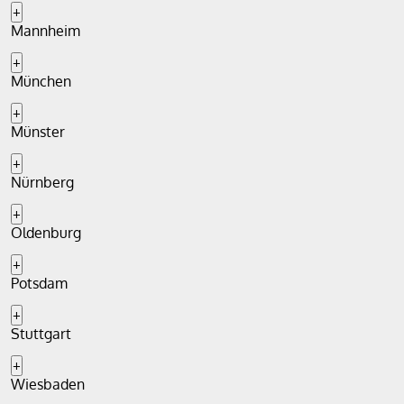
+
Mannheim
+
München
+
Münster
+
Nürnberg
+
Oldenburg
+
Potsdam
+
Stuttgart
+
Wiesbaden