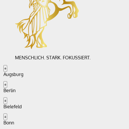
e
:
MENSCHLICH. STARK. FOKUSSIERT.
+
Augsburg
+
Berlin
+
Bielefeld
+
Bonn