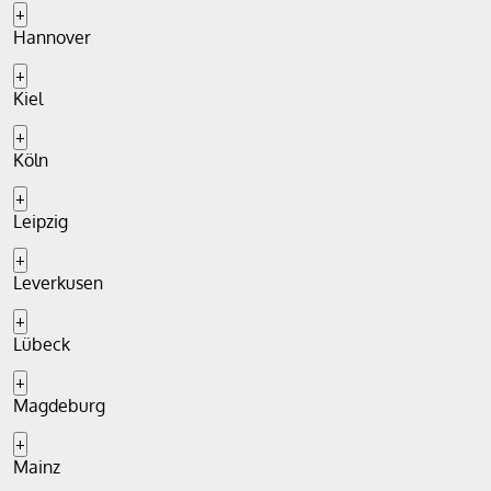
+
Hannover
+
Kiel
+
Köln
+
Leipzig
+
Leverkusen
+
Lübeck
+
Magdeburg
+
Mainz