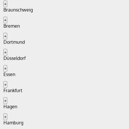
+
Braunschweig
+
Bremen
+
Dortmund
+
Düsseldorf
+
Essen
+
Frankfurt
+
Hagen
+
Hamburg