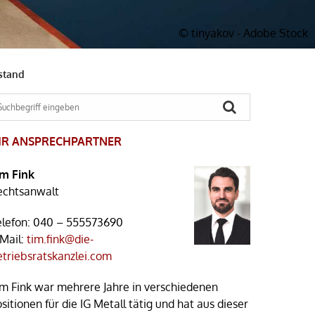
© tinyakov - Adobe Stock
stand
HR ANSPRECHPARTNER
im Fink
echtsanwalt
elefon:
040 – 555573690
-Mail:
tim.fink@die-
etriebsratskanzlei.com
im Fink war mehrere Jahre in verschiedenen
sitionen für die IG Metall tätig und hat aus dieser