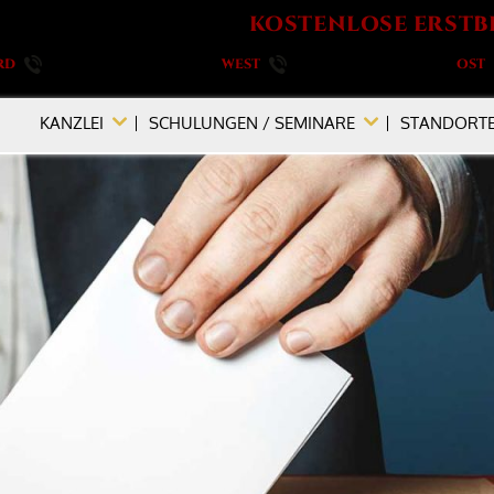
KOSTENLOSE ERSTB
RD
040 / 555 573 690
WEST
0201 / 719 990 890
OST
KANZLEI
SCHULUNGEN / SEMINARE
STANDORT