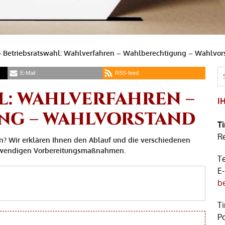
»
Betriebsratswahl: Wahlverfahren – Wahlberechtigung – Wahlvor
E-Mail
RSS-feed
L: WAHLVERFAHREN –
I
NG – WAHLVORSTAND
T
R
n? Wir erklären Ihnen den Ablauf und die verschiedenen
otwendigen Vorbereitungsmaßnahmen.
T
E
b
T
Po