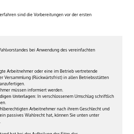
rfahren sind die Vorbereitungen vor der ersten
Wahlvorstandes bei Anwendung des vereinfachten
igte Arbeitnehmer oder eine im Betrieb vertretende
r Versammlung (Rückwärtsfrist) in allen Betriebsstätten
anzufertigen.
ehmer müssen informiert werden.
digen Unterlagen:
In verschlossenem Umschlag schriftlich
nen.
ahlberechtigten Arbeitnehmer nach ihrem Geschlecht und
kein passives Wahlrecht hat, können Sie unten unter
.
and hat bei der Aufteilung der Sitze das