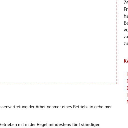
Z
Fr
h
B
v
z
z
K
ressenvertretung der Arbeitnehmer eines Betriebs in geheimer
Betrieben mit in der Regel
mindestens fünf ständigen