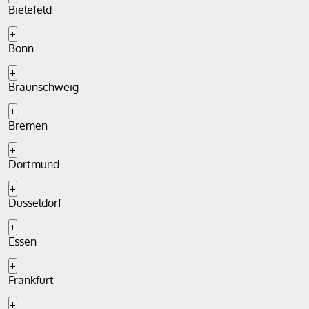
Bielefeld
+
Bonn
+
Braunschweig
+
Bremen
+
Dortmund
+
Düsseldorf
+
Essen
+
Frankfurt
+