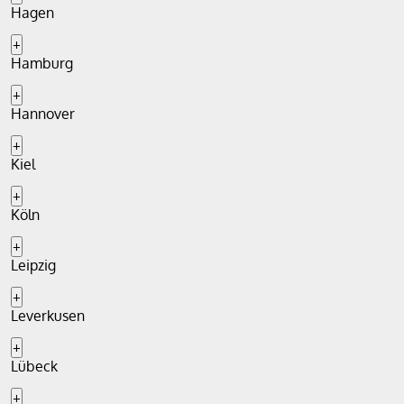
Hagen
+
Hamburg
+
Hannover
+
Kiel
+
Köln
+
Leipzig
+
Leverkusen
+
Lübeck
+