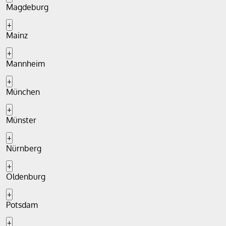
Magdeburg
+
Mainz
+
Mannheim
+
München
+
Münster
+
Nürnberg
+
Oldenburg
+
Potsdam
+