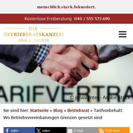
menschlich.stark.fokussiert.
040 / 555 573 690
© jonasginter - Adobe Stock
Sie sind hier:
Startseite
»
Blog
»
Betriebsrat
»
Tarifvorbehalt:
Wo Betriebsverein­barungen Grenzen gesetzt sind
teilen
teilen
E-Mail
RSS-feed